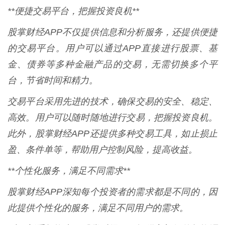
**便捷交易平台，把握投资良机**
股掌财经APP不仅提供信息和分析服务，还提供便捷
的交易平台。用户可以通过APP直接进行股票、基
金、债券等多种金融产品的交易，无需切换多个平
台，节省时间和精力。
交易平台采用先进的技术，确保交易的安全、稳定、
高效。用户可以随时随地进行交易，把握投资良机。
此外，股掌财经APP还提供多种交易工具，如止损止
盈、条件单等，帮助用户控制风险，提高收益。
**个性化服务，满足不同需求**
股掌财经APP深知每个投资者的需求都是不同的，因
此提供个性化的服务，满足不同用户的需求。