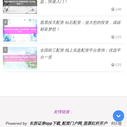
益，快速入门！
246
4
股票按天配资 钻石配资：放大您的投资，成就
财富梦想！
235
5
全国前三配资 线上实盘配资平台查询：优选平
台一览
235
友情链接：
长胜证券app下载_配资门户网_股票杠杆开户
RSS地
Powered by