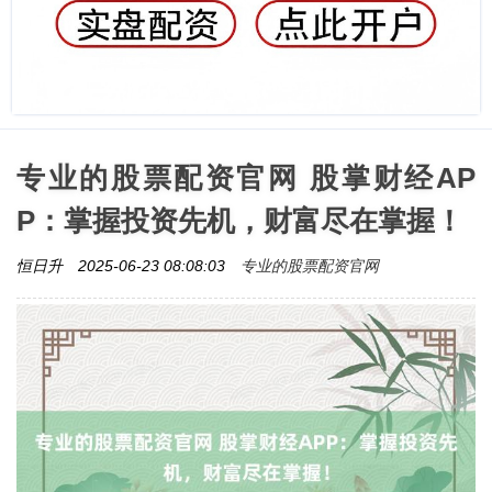
专业的股票配资官网 股掌财经AP
P：掌握投资先机，财富尽在掌握！
专业的股票配资官网
恒日升
2025-06-23 08:08:03