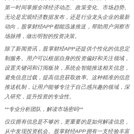
第一时间掌握全球经济动态、政策变化、市场趋势。
无论是宏观经济数据发布，还是行业龙头企业的最新
动向，股掌财经APP都能迅速推送，帮助用户洞察市
场脉搏，做出明智的投资决策。
除了新闻资讯，股掌财经APP还提供个性化的信息定
制服务。用户可以根据自身的投资偏好和关注领域，
设置关键词和订阅板块，系统会智能推送相关信息，
避免信息过载，提高信息获取效率。这种精准的信息
推送机制，让用户能够专注于自己感兴趣的领域，深
入研究，提升投资的专业性。
**专业分析团队，解读市场密码**
仅仅拥有信息是不够的，更重要的是如何解读信息，
从中发现投资机会。股掌财经APP拥有一支经验丰富