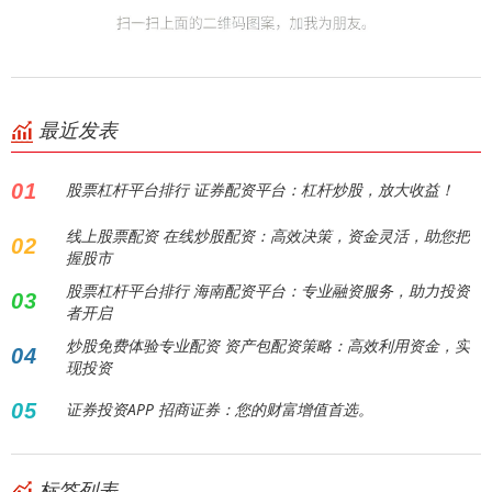
最近发表
01
股票杠杆平台排行 证券配资平台：杠杆炒股，放大收益！
线上股票配资 在线炒股配资：高效决策，资金灵活，助您把
02
握股市
股票杠杆平台排行 海南配资平台：专业融资服务，助力投资
03
者开启
炒股免费体验专业配资 资产包配资策略：高效利用资金，实
04
现投资
05
证券投资APP 招商证券：您的财富增值首选。
标签列表