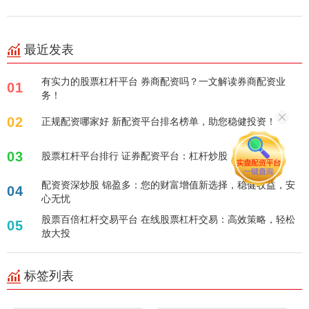
最近发表
有实力的股票杠杆平台 券商配资吗？一文解读券商配资业
01
务！
02
正规配资哪家好 新配资平台排名榜单，助您稳健投资！
03
股票杠杆平台排行 证券配资平台：杠杆炒股，放大收益！
配资资深炒股 锦盈多：您的财富增值新选择，稳健收益，安
04
心无忧
股票百倍杠杆交易平台 在线股票杠杆交易：高效策略，轻松
05
放大投
标签列表