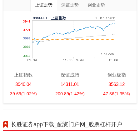
上证走势
深证走势
创业走势
上证指数
深证成指
创业板指
3940.04
14311.01
3563.12
39.69
(1.02%)
200.89
(1.42%)
47.56
(1.35%)
长胜证券app下载_配资门户网_股票杠杆开户