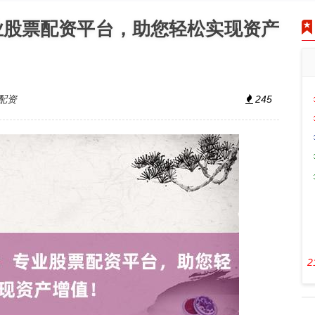
业股票配资平台，助您轻松实现资产
配资
245
2