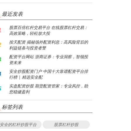
最近发表
股票百倍杠杆交易平台 在线股票杠杆交易：
1
高效策略，轻松放大投
按天配资 揭秘场外配资利息：高风险背后的
2
利益链条与投资者警
配资平台网站 浙商证券：专业洞察，智领投
3
资未来
安全炒股配资门户 中国十大靠谱配资平台排
4
行榜 | 精选安全配
实盘配资炒股 期货配资管家：专业风控，助
5
您稳健盈利
标签列表
安全的杠杆炒股平台
股票杠杆炒股