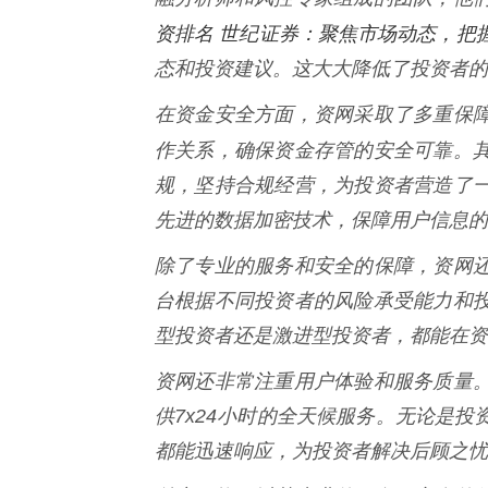
资排名 世纪证券：聚焦市场动态，把
态和投资建议。这大大降低了投资者的
在资金安全方面，资网采取了多重保
作关系，确保资金存管的安全可靠。
规，坚持合规经营，为投资者营造了
先进的数据加密技术，保障用户信息的
除了专业的服务和安全的保障，资网
台根据不同投资者的风险承受能力和
型投资者还是激进型投资者，都能在资
资网还非常注重用户体验和服务质量
供7x24小时的全天候服务。无论是
都能迅速响应，为投资者解决后顾之忧