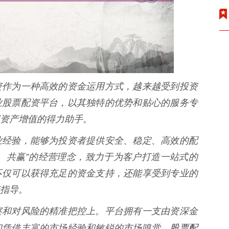
资作为一种高效的资金运用方式，越来越受到投资
业股票配资平台，以其独特的优势和贴心的服务专
资产增值的得力助手。
业经验，能够为投资者提供安全、稳定、高效的配
、共赢”的经营理念，致力于为客户打造一站式的
不仅可以获得充足的资金支持，还能享受到专业的
指导。
察和对风险的精准把控上。平台拥有一支由资深金
股票配
们凭借丰富的市场经验和敏锐的市场嗅觉，