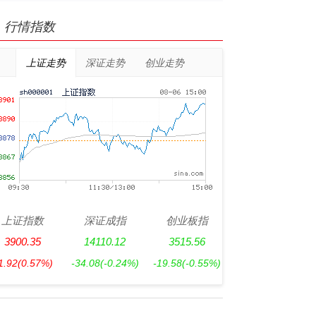
行情指数
上证走势
深证走势
创业走势
上证指数
深证成指
创业板指
3900.35
14110.12
3515.56
1.92
(0.57%)
-34.08
(-0.24%)
-19.58
(-0.55%)