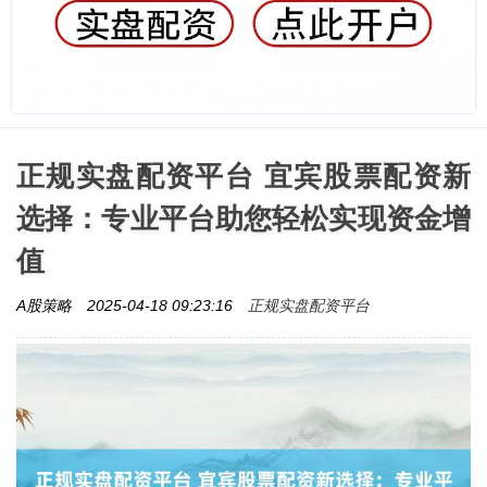
正规实盘配资平台 宜宾股票配资新
选择：专业平台助您轻松实现资金增
值
正规实盘配资平台
A股策略
2025-04-18 09:23:16