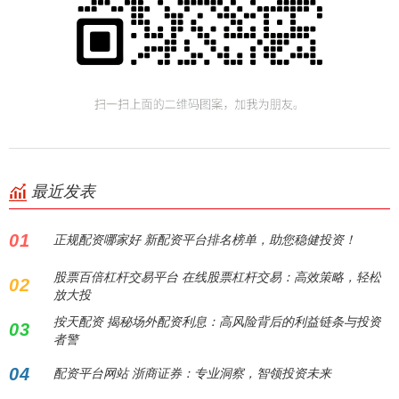
最近发表
01
正规配资哪家好 新配资平台排名榜单，助您稳健投资！
股票百倍杠杆交易平台 在线股票杠杆交易：高效策略，轻松
02
放大投
按天配资 揭秘场外配资利息：高风险背后的利益链条与投资
03
者警
04
配资平台网站 浙商证券：专业洞察，智领投资未来