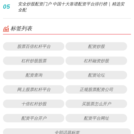
安全炒股配资门户 中国十大靠谱配资平台排行榜 | 精选安
05
全配
标签列表
股票百倍杠杆平台
配资炒股
杠杆炒股股票
杠杆融资炒股
配资查询
配资论坛
网上股票杠杆平台
正规股票配资公司
十倍杠杆炒股
买股票怎么开户
配资平台开户
配资平台网址
全部话题标签