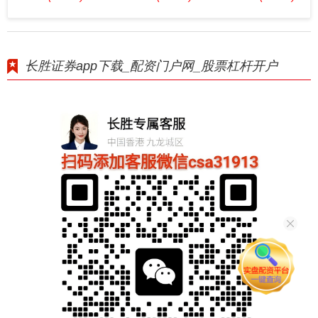
长胜证券app下载_配资门户网_股票杠杆开户