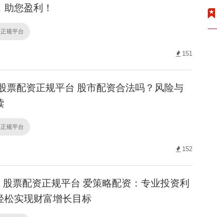
，助您盈利！
资正规平台
151
股票配资正规平台 股市配资合法吗？风险与
读
资正规平台
152
股票配资正规平台 爱策略配资：专业投资利
轻松实现财富增长目标