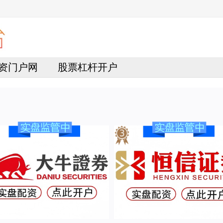
资门户网
股票杠杆开户