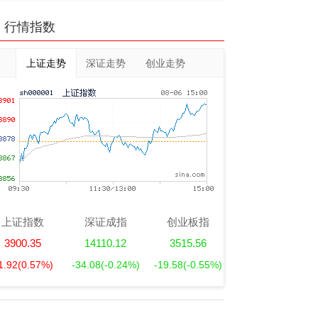
行情指数
上证走势
深证走势
创业走势
上证指数
深证成指
创业板指
3900.35
14110.12
3515.56
1.92
(0.57%)
-34.08
(-0.24%)
-19.58
(-0.55%)