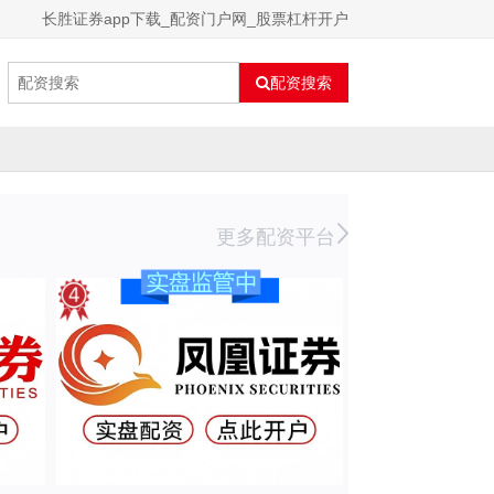
长胜证券app下载_配资门户网_股票杠杆开户
配资搜索
更多配资平台