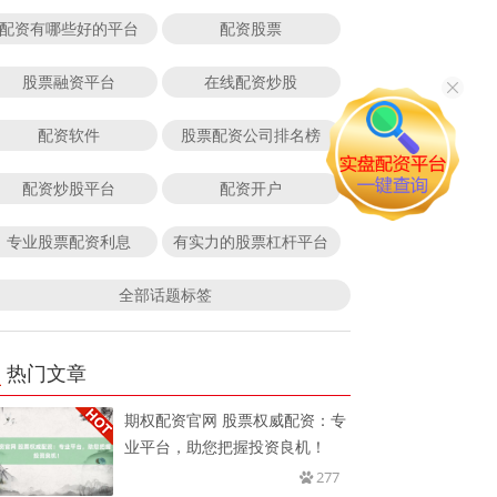
配资有哪些好的平台
配资股票
股票融资平台
在线配资炒股
配资软件
股票配资公司排名榜
配资炒股平台
配资开户
专业股票配资利息
有实力的股票杠杆平台
全部话题标签
热门文章
期权配资官网 股票权威配资：专
业平台，助您把握投资良机！
277