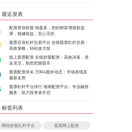
最近发表
配资资深炒股 锦盈多：您的财富增值新选
1
择，稳健收益，安心无忧
股票百倍杠杆交易平台 在线股票杠杆交易：
2
高效策略，轻松放大投
线上股票配资 在线炒股配资：高效决策，资
3
金灵活，助您把握股市
股票配资排名 万科A股价动态：市场表现及
4
最新走势
股票杠杆平台排行 海南配资平台：专业融资
5
服务，助力投资者开启
标签列表
网络炒股杠杆平台
股票网上配资