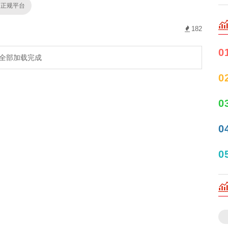
资正规平台
182
0
全部加载完成
0
0
0
0