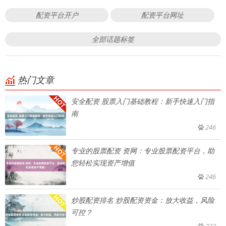
配资平台开户
配资平台网址
全部话题标签
热门文章
安全配资 股票入门基础教程：新手快速入门指
南
246
专业的股票配资 资网：专业股票配资平台，助
您轻松实现资产增值
246
炒股配资排名 炒股配资资金：放大收益，风险
可控？