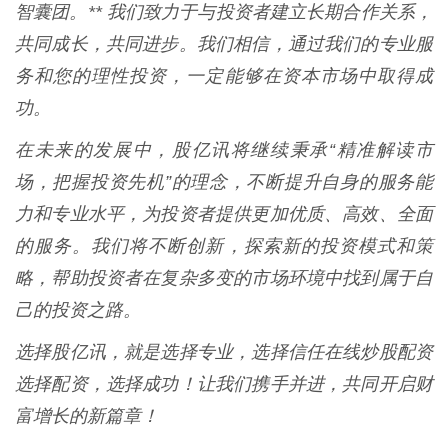
智囊团。** 我们致力于与投资者建立长期合作关系，
共同成长，共同进步。我们相信，通过我们的专业服
务和您的理性投资，一定能够在资本市场中取得成
功。
在未来的发展中，股亿讯将继续秉承“精准解读市
场，把握投资先机”的理念，不断提升自身的服务能
力和专业水平，为投资者提供更加优质、高效、全面
的服务。我们将不断创新，探索新的投资模式和策
略，帮助投资者在复杂多变的市场环境中找到属于自
己的投资之路。
选择股亿讯，就是选择专业，选择信任在线炒股配资
选择配资，选择成功！让我们携手并进，共同开启财
富增长的新篇章！