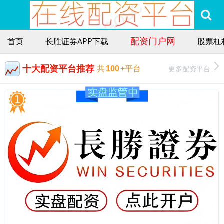
配资门户网
首页
长胜证券APP下载
股票杠
十大配资平台推荐
更多配资平台
共
100
+平台