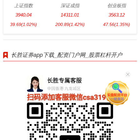
上证指数
深证成指
创业板指
3940.04
14311.01
3563.12
39.69
(1.02%)
200.89
(1.42%)
47.56
(1.35%)
长胜证券app下载_配资门户网_股票杠杆开户