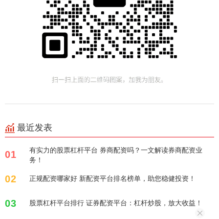
最近发表
有实力的股票杠杆平台 券商配资吗？一文解读券商配资业
01
务！
02
正规配资哪家好 新配资平台排名榜单，助您稳健投资！
03
股票杠杆平台排行 证券配资平台：杠杆炒股，放大收益！