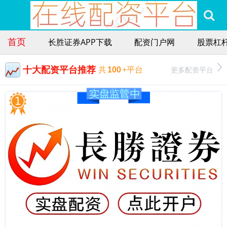
首页
长胜证券APP下载
配资门户网
股票杠
十大配资平台推荐
更多配资平台
共
100
+平台