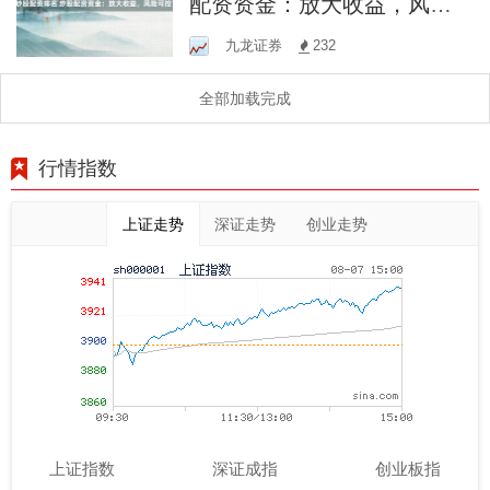
配资资金：放大收益，风险
可控？
九龙证券
232
全部加载完成
行情指数
上证走势
深证走势
创业走势
上证指数
深证成指
创业板指