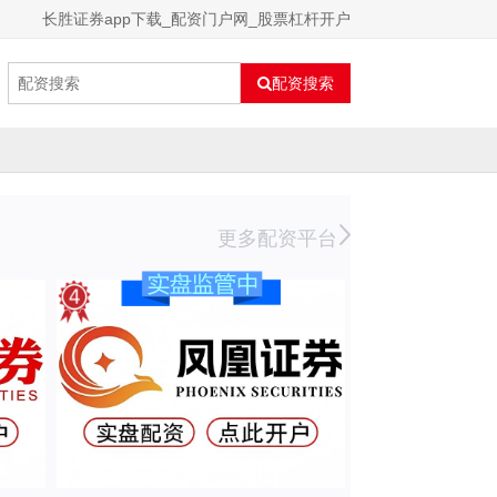
长胜证券app下载_配资门户网_股票杠杆开户
配资搜索
更多配资平台