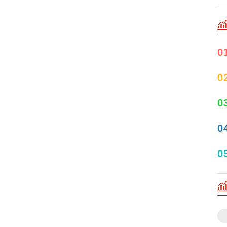
0
0
0
0
0