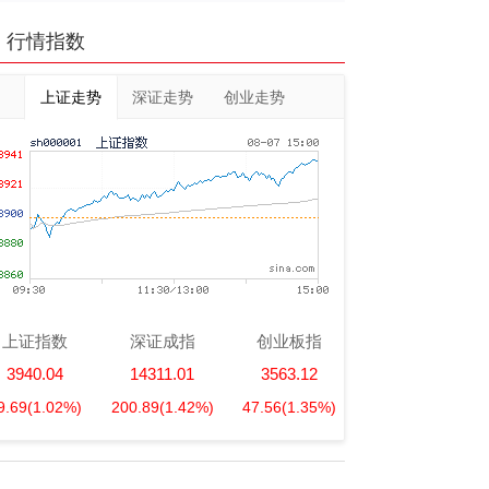
行情指数
上证走势
深证走势
创业走势
上证指数
深证成指
创业板指
3940.04
14311.01
3563.12
9.69
(1.02%)
200.89
(1.42%)
47.56
(1.35%)