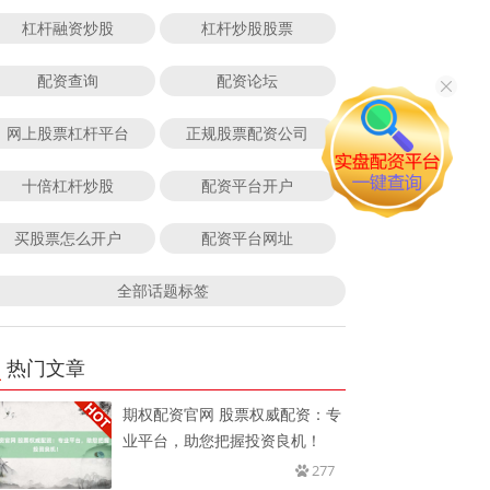
杠杆融资炒股
杠杆炒股股票
配资查询
配资论坛
网上股票杠杆平台
正规股票配资公司
十倍杠杆炒股
配资平台开户
买股票怎么开户
配资平台网址
全部话题标签
热门文章
期权配资官网 股票权威配资：专
业平台，助您把握投资良机！
277