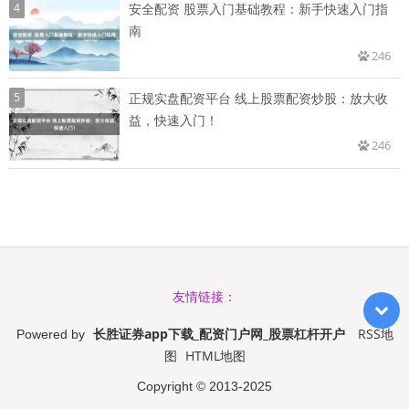
4
安全配资 股票入门基础教程：新手快速入门指
南
246
5
正规实盘配资平台 线上股票配资炒股：放大收
益，快速入门！
246
友情链接：
长胜证券app下载_配资门户网_股票杠杆开户
RSS地
Powered by
图
HTML地图
Copyright
© 2013-2025