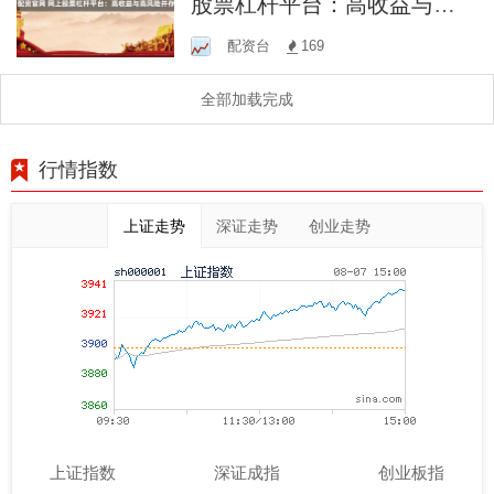
股票杠杆平台：高收益与高
风险并存
配资台
169
全部加载完成
行情指数
上证走势
深证走势
创业走势
上证指数
深证成指
创业板指