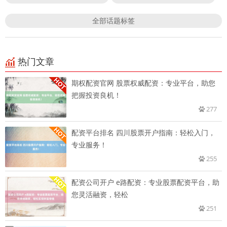
全部话题标签
热门文章
期权配资官网 股票权威配资：专业平台，助您
把握投资良机！
277
配资平台排名 四川股票开户指南：轻松入门，
专业服务！
255
配资公司开户 e路配资：专业股票配资平台，助
您灵活融资，轻松
251