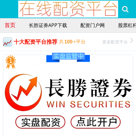
首页
长胜证券APP下载
配资门户网
股票杠
十大配资平台推荐
更多配资平台
共
100
+平台