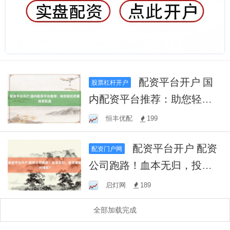
配资平台开户 国
股票杠杆开户
内配资平台推荐：助您轻松
把握投资机遇
恒丰优配
199
配资平台开户 配资
配资门户网
公司跑路！血本无归，投资
者如何维权？
启灯网
189
全部加载完成