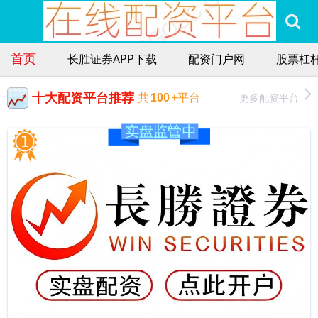
首页
长胜证券APP下载
配资门户网
股票杠
十大配资平台推荐
更多配资平台
共
100
+平台