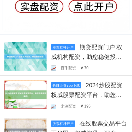
期货配资门户 权
股票杠杆开户
威机构配资，助您稳健投
资！
百牛配资
70
2024炒股配资
长胜证券app下载
权威股票配资平台，助您把
握投资良机！
米涂配资
195
在线股票交易平台
股票杠杆开户