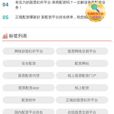
有实力的股票杠杆平台 券商配资吗？一文解读券商配资业
04
务！
05
正规配资哪家好 新配资平台排名榜单，助您稳健投资！
标签列表
网络炒股杠杆平台
股票网络交易平台
安全配资
配资网站
股票配资代理
线上股票配资门户
股票配资app
线上配资
配资软件
正规的股票杠杆平台
国内配资平台排名
在线股票交易平台