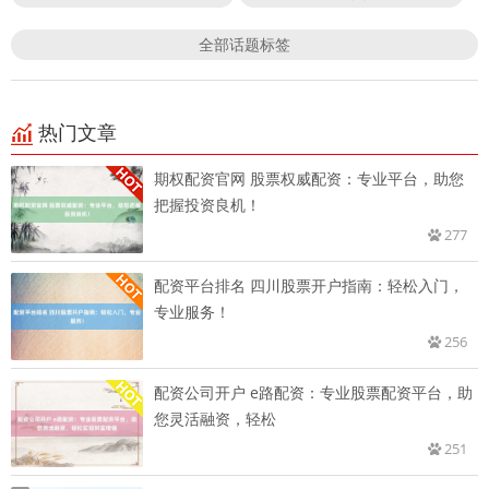
全部话题标签
热门文章
期权配资官网 股票权威配资：专业平台，助您
把握投资良机！
277
配资平台排名 四川股票开户指南：轻松入门，
专业服务！
256
配资公司开户 e路配资：专业股票配资平台，助
您灵活融资，轻松
251