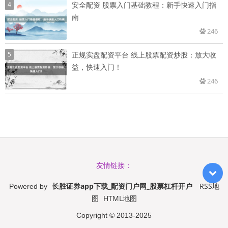
4
安全配资 股票入门基础教程：新手快速入门指
南
246
5
正规实盘配资平台 线上股票配资炒股：放大收
益，快速入门！
246
友情链接：
长胜证券app下载_配资门户网_股票杠杆开户
RSS地
Powered by
图
HTML地图
Copyright
© 2013-2025