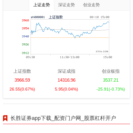
上证走势
深证走势
创业走势
上证指数
深证成指
创业板指
3966.59
14316.96
3537.21
26.55
(0.67%)
5.95
(0.04%)
-25.91
(-0.73%)
长胜证券app下载_配资门户网_股票杠杆开户