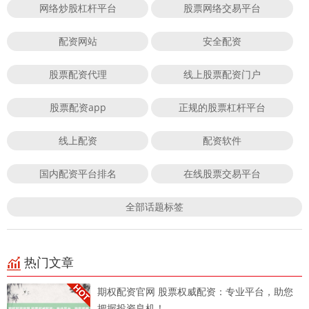
网络炒股杠杆平台
股票网络交易平台
配资网站
安全配资
股票配资代理
线上股票配资门户
股票配资app
正规的股票杠杆平台
线上配资
配资软件
国内配资平台排名
在线股票交易平台
全部话题标签
热门文章
期权配资官网 股票权威配资：专业平台，助您
把握投资良机！