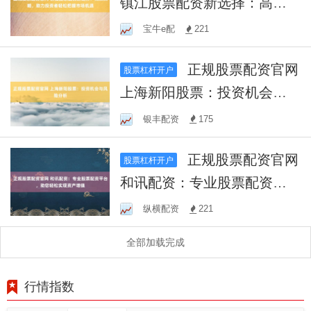
镇江股票配资新选择：高效
策略，助力投资者轻松把握
宝牛e配
221
市场机遇
正规股票配资官网
股票杠杆开户
上海新阳股票：投资机会与
风险分析
银丰配资
175
正规股票配资官网
股票杠杆开户
和讯配资：专业股票配资平
台，助您轻松实现资产增值
纵横配资
221
全部加载完成
行情指数