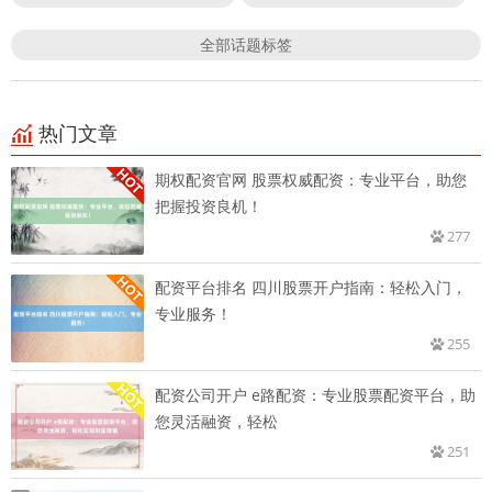
全部话题标签
热门文章
期权配资官网 股票权威配资：专业平台，助您
把握投资良机！
277
配资平台排名 四川股票开户指南：轻松入门，
专业服务！
255
配资公司开户 e路配资：专业股票配资平台，助
您灵活融资，轻松
251