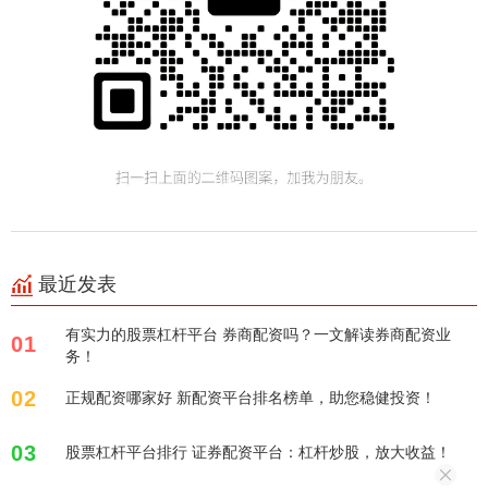
最近发表
有实力的股票杠杆平台 券商配资吗？一文解读券商配资业
01
务！
02
正规配资哪家好 新配资平台排名榜单，助您稳健投资！
03
股票杠杆平台排行 证券配资平台：杠杆炒股，放大收益！