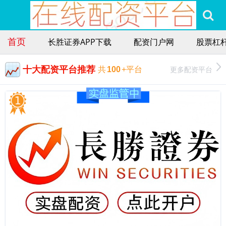
首页
长胜证券APP下载
配资门户网
股票杠
十大配资平台推荐
更多配资平台
共
100
+平台