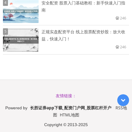
4
安全配资 股票入门基础教程：新手快速入门指
南
246
5
正规实盘配资平台 线上股票配资炒股：放大收
益，快速入门！
246
友情链接：
长胜证券app下载_配资门户网_股票杠杆开户
RSS地
Powered by
图
HTML地图
Copyright
© 2013-2025