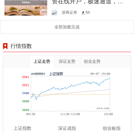
资在线开户，极速通道，助
您把握投资良机！
浙商证券
84
全部加载完成
行情指数
上证走势
深证走势
创业走势
上证指数
深证成指
创业板指