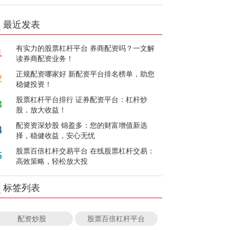
最近发表
有实力的股票杠杆平台 券商配资吗？一文解
1
读券商配资业务！
正规配资哪家好 新配资平台排名榜单，助您
2
稳健投资！
股票杠杆平台排行 证券配资平台：杠杆炒
3
股，放大收益！
配资资深炒股 锦盈多：您的财富增值新选
4
择，稳健收益，安心无忧
股票百倍杠杆交易平台 在线股票杠杆交易：
5
高效策略，轻松放大投
标签列表
配资炒股
股票百倍杠杆平台