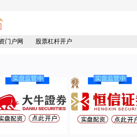
资门户网
股票杠杆开户