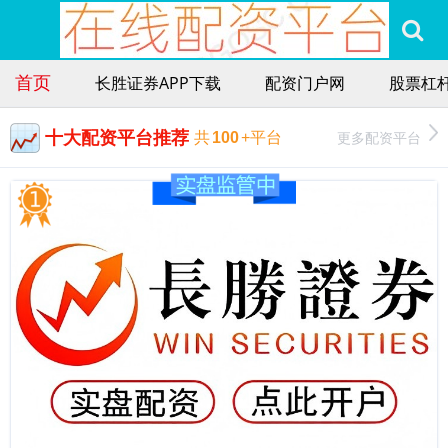
首页
长胜证券APP下载
配资门户网
股票杠
十大配资平台推荐
更多配资平台
共
100
+平台