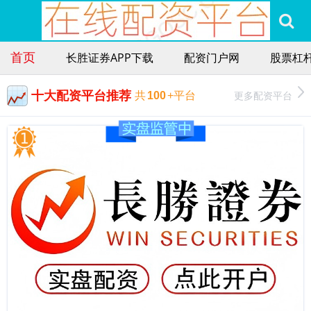
首页
长胜证券APP下载
配资门户网
股票杠
十大配资平台推荐
更多配资平台
共
100
+平台