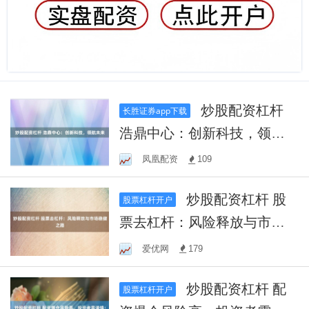
炒股配资杠杆
长胜证券app下载
浩鼎中心：创新科技，领航
未来
凤凰配资
109
炒股配资杠杆 股
股票杠杆开户
票去杠杆：风险释放与市场
稳健之路
爱优网
179
炒股配资杠杆 配
股票杠杆开户